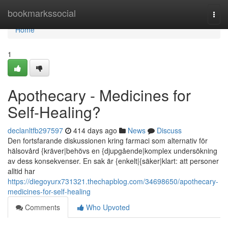
Home
bookmarkssocial
Togg
navi
Home
1
Apothecary - Medicines for
Self-Healing?
declanltfb297597
414 days ago
News
Discuss
Den fortsfarande diskussionen kring farmaci som alternativ för
hälsovård {kräver|behövs en {djupgående|komplex undersökning
av dess konsekvenser. En sak är {enkelt|{säker|klart: att personer
alltid har
https://diegoyurx731321.thechapblog.com/34698650/apothecary-
medicines-for-self-healing
Comments
Who Upvoted