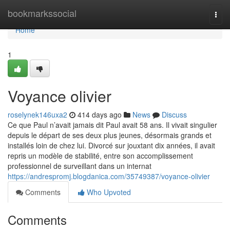
Home
bookmarkssocial
Togg
navi
Home
1
Voyance olivier
roselynek146uxa2
414 days ago
News
Discuss
Ce que Paul n’avait jamais dit Paul avait 58 ans. Il vivait singulier
depuis le départ de ses deux plus jeunes, désormais grands et
installés loin de chez lui. Divorcé sur jouxtant dix années, il avait
repris un modèle de stabilité, entre son accomplissement
professionnel de surveillant dans un internat
https://andrespromj.blogdanica.com/35749387/voyance-olivier
Comments
Who Upvoted
Comments