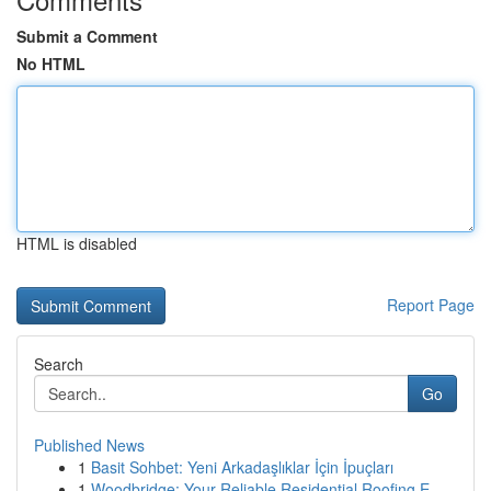
Submit a Comment
No HTML
HTML is disabled
Report Page
Search
Go
Published News
1
Basit Sohbet: Yeni Arkadaşlıklar İçin İpuçları
1
Woodbridge: Your Reliable Residential Roofing E...