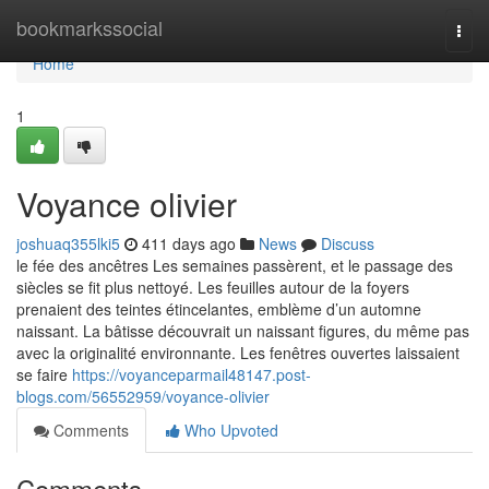
Home
bookmarkssocial
Togg
navi
Home
1
Voyance olivier
joshuaq355lki5
411 days ago
News
Discuss
le fée des ancêtres Les semaines passèrent, et le passage des
siècles se fit plus nettoyé. Les feuilles autour de la foyers
prenaient des teintes étincelantes, emblème d’un automne
naissant. La bâtisse découvrait un naissant figures, du même pas
avec la originalité environnante. Les fenêtres ouvertes laissaient
se faire
https://voyanceparmail48147.post-
blogs.com/56552959/voyance-olivier
Comments
Who Upvoted
Comments