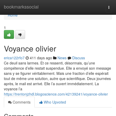
Home
bookmarkssocial
Togg
navi
Home
1
Voyance olivier
erica122rfo7
411 days ago
News
Discuss
Ce deuil sans larmes. Et ce ressenti, désormais, qu’une
compétence d’elle restait suspendue. Elle a envoyé son message
sans y se figurer véritablement. Mais une fraction d’elle espérait
tout de même une solution, autre que scientifique. Deux journées
après, le mail est arrivé. Elle l’a ouvert immédiatement. La
voyance l’a
https://trentonjzhdl.blogoscience.com/42139241/voyance-olivier
Comments
Who Upvoted
Comments