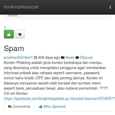
Home
bookmarkssocial
To
nav
Home
1
Spam
jonathan5d10kvf1
409 days ago
News
Discuss
Konten Phishing adalah jenis konten berbahaya dan menipu,
yang dirancang untuk mengelabui pengguna agar memberikan
informasi pribadi atau rahasia seperti username, password,
nomor kartu kredit, OTP, dan data penting lainnya. Konten ini
biasanya menyamar seolah-olah berasal dari sumber resmi
seperti bank, perusahaan besar, atau instansi pemerintah. ????
Ciri-ciri Konten
https://laperbuke.serdangbedagaikab.go.id/public/layanan/ETHER7
Comments
Who Upvoted