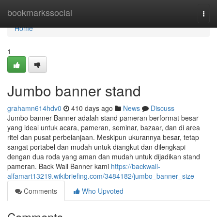
Home
bookmarkssocial
Togg
navi
Home
1
Jumbo banner stand
grahamn614hdv0
410 days ago
News
Discuss
Jumbo banner Banner adalah stand pameran berformat besar
yang ideal untuk acara, pameran, seminar, bazaar, dan di area
ritel dan pusat perbelanjaan. Meskipun ukurannya besar, tetap
sangat portabel dan mudah untuk diangkut dan dilengkapi
dengan dua roda yang aman dan mudah untuk dijadikan stand
pameran. Back Wall Banner kami
https://backwall-
alfamart13219.wikibriefing.com/3484182/jumbo_banner_size
Comments
Who Upvoted
Comments