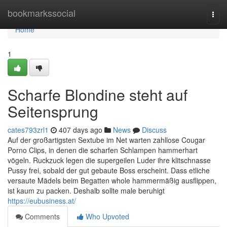
Home
bookmarkssocial
Togg
navi
Home
1
Scharfe Blondine steht auf
Seitensprung
cates793zrl1
407 days ago
News
Discuss
Auf der großartigsten Sextube im Net warten zahllose Cougar
Porno Clips, in denen die scharfen Schlampen hammerhart
vögeln. Ruckzuck legen die supergeilen Luder ihre klitschnasse
Pussy frei, sobald der gut gebaute Boss erscheint. Dass etliche
versaute Mädels beim Begatten whole hammermäßig ausflippen,
ist kaum zu packen. Deshalb sollte male beruhigt
https://eubusiness.at/
Comments
Who Upvoted