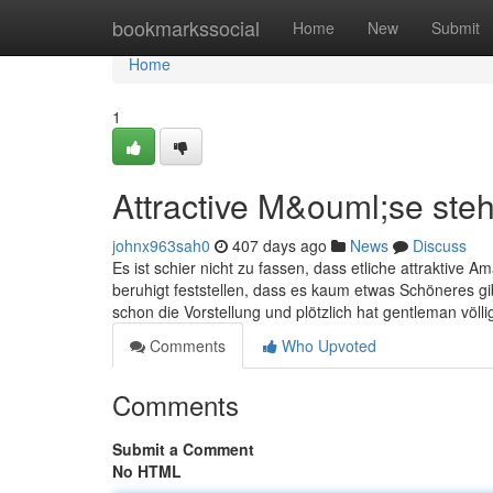
Home
bookmarkssocial
Home
New
Submit
Home
1
Attractive M&ouml;se ste
johnx963sah0
407 days ago
News
Discuss
Es ist schier nicht zu fassen, dass etliche attraktive
beruhigt feststellen, dass es kaum etwas Schöneres g
schon die Vorstellung und plötzlich hat gentleman völli
Comments
Who Upvoted
Comments
Submit a Comment
No HTML