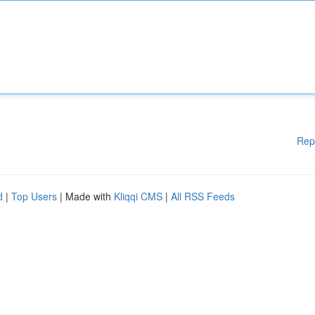
Rep
d
|
Top Users
| Made with
Kliqqi CMS
|
All RSS Feeds