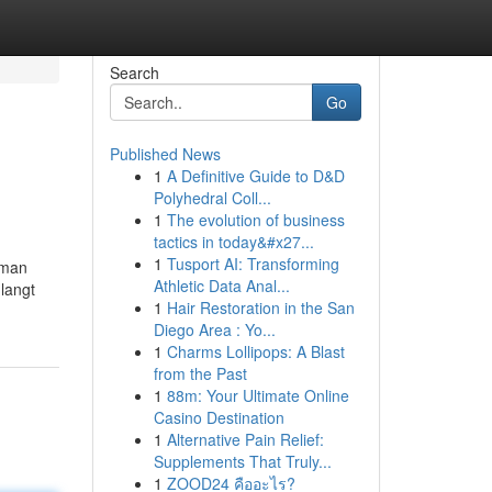
Search
Go
Published News
1
A Definitive Guide to D&D
Polyhedral Coll...
1
The evolution of business
tactics in today&#x27...
1
Tusport AI: Transforming
 man
Athletic Data Anal...
langt
1
Hair Restoration in the San
Diego Area : Yo...
1
Charms Lollipops: A Blast
from the Past
1
88m: Your Ultimate Online
Casino Destination
1
Alternative Pain Relief:
Supplements That Truly...
1
ZOOD24 คืออะไร?