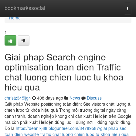
Home
bookmarkssocial
Togg
navi
Home
1
Giai phap Search engine
optimisation toan dien Traffic
chat luong chien luoc tu khoa
hieu qua
christz345ljg4
408 days ago
News
Discuss
Giải pháp Website positioning toàn diện: Site visitors chất lượng &
chiến lược từ khóa hiệu quả Trong môi trường digital ngày càng
cạnh tranh, doanh nghiệp không chỉ cần xuất Helloện trên Google
mà còn phải xuất Helloện đúng lúc – đúng nơi – đúng người dùng.
Đó là
https://deanikj68.blogunteer.com/34789587/giai-phap-seo-
toan-dien-website-traffic-chat-luong-chien-luoc-tu-khoa-hieu-qua