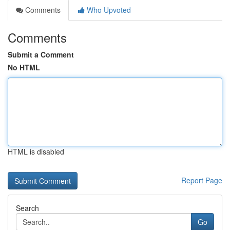
Comments
Who Upvoted
Comments
Submit a Comment
No HTML
HTML is disabled
Report Page
Search
Go