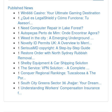
Published News
1
Win666 Casino: Your Ultimate Gaming Destination
1
¿Qué es LegalShield y Cómo Funciona: Tu
Asesorí...
1
Need Computer Repair in Lake Forest?
1
Autopeças Perto de Mim: Onde Encontrar Agora?
1
Weed in the city : A Emerging Underground ...
1
Novelty ID Permits UK: A Overview to Merri...
1
SeriousMD copyright: A Step-by-Step Guide
1
Restore Order with North Sydney Rubbish
Removal...
1
Shelby Equipment & Car Shipping Solution
1
The Service: VPN Solution: - A Complete ...
1
Conquer Regional Rankings: Tuscaloosa & The
Por...
1
South City Greens Sector 36 Jhajjar: Your Dream...
1
Understanding Workers' Compensation Insurance
f...