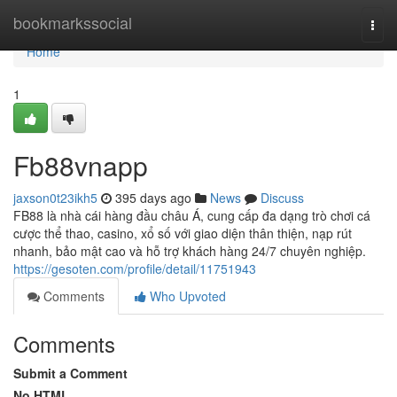
Home
bookmarkssocial
Togg
navi
Home
1
Fb88vnapp
jaxson0t23ikh5
395 days ago
News
Discuss
FB88 là nhà cái hàng đầu châu Á, cung cấp đa dạng trò chơi cá
cược thể thao, casino, xổ số với giao diện thân thiện, nạp rút
nhanh, bảo mật cao và hỗ trợ khách hàng 24/7 chuyên nghiệp.
https://gesoten.com/profile/detail/11751943
Comments
Who Upvoted
Comments
Submit a Comment
No HTML