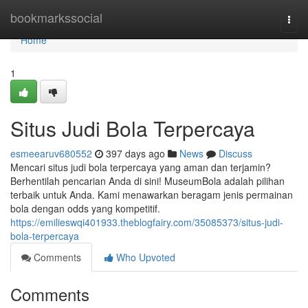
Home
bookmarkssocial
Togg
navi
Home
1
Situs Judi Bola Terpercaya
esmeearuv680552
397 days ago
News
Discuss
Mencari situs judi bola terpercaya yang aman dan terjamin?
Berhentilah pencarian Anda di sini! MuseumBola adalah pilihan
terbaik untuk Anda. Kami menawarkan beragam jenis permainan
bola dengan odds yang kompetitif.
https://emilieswqi401933.theblogfairy.com/35085373/situs-judi-
bola-terpercaya
Comments
Who Upvoted
Comments