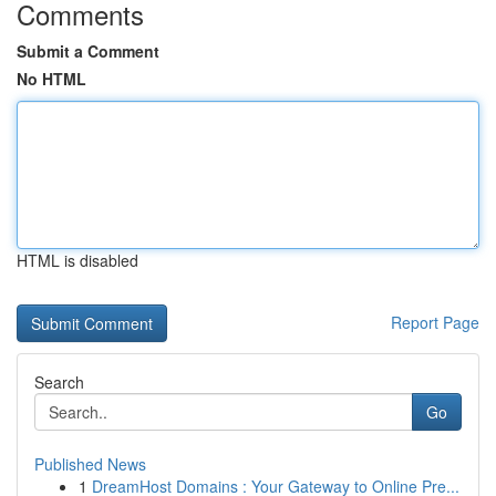
Comments
Submit a Comment
No HTML
HTML is disabled
Report Page
Search
Go
Published News
1
DreamHost Domains : Your Gateway to Online Pre...