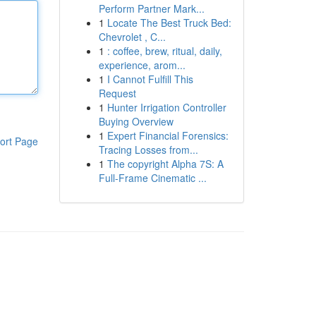
Perform Partner Mark...
1
Locate The Best Truck Bed:
Chevrolet , C...
1
: coffee, brew, ritual, daily,
experience, arom...
1
I Cannot Fulfill This
Request
1
Hunter Irrigation Controller
Buying Overview
1
Expert Financial Forensics:
ort Page
Tracing Losses from...
1
The copyright Alpha 7S: A
Full-Frame Cinematic ...