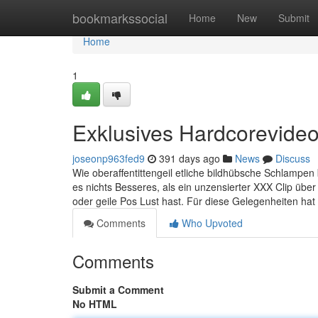
Home
bookmarkssocial
Home
New
Submit
Home
1
Exklusives Hardcorevideo 
joseonp963fed9
391 days ago
News
Discuss
Wie oberaffentittengeil etliche bildhübsche Schlamp
es nichts Besseres, als ein unzensierter XXX Clip über 
oder geile Pos Lust hast. Für diese Gelegenheiten ha
Comments
Who Upvoted
Comments
Submit a Comment
No HTML