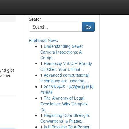
Search
Go
Published News
1
Understanding Sewer
Camera Inspections: A
Compl...
1
Hennessy V.S.O.P. Brandy
On Offer: Your Ultimat...
und gibt
1
Advanced computational
aginas
techniques are ushering ...
1
2026世界杯：揭秘全新赛制
与挑战
1
The Anatomy of Legal
Excellence: Why Complex
Ca...
1
Regaining Core Strength:
Conventional & Pilates...
1
Is It Possible To A Person