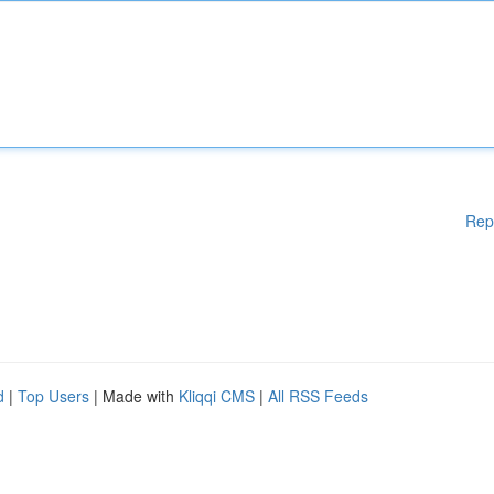
Rep
d
|
Top Users
| Made with
Kliqqi CMS
|
All RSS Feeds