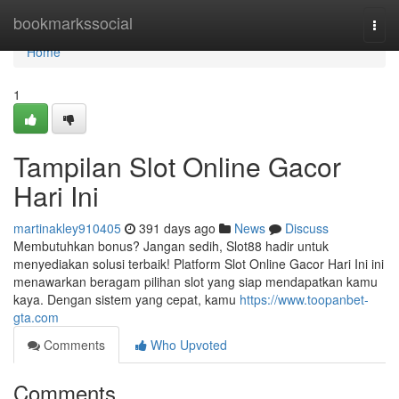
Home
bookmarkssocial
Togg
navi
Home
1
Tampilan Slot Online Gacor
Hari Ini
martinakley910405
391 days ago
News
Discuss
Membutuhkan bonus? Jangan sedih, Slot88 hadir untuk
menyediakan solusi terbaik! Platform Slot Online Gacor Hari Ini ini
menawarkan beragam pilihan slot yang siap mendapatkan kamu
kaya. Dengan sistem yang cepat, kamu
https://www.toopanbet-
gta.com
Comments
Who Upvoted
Comments