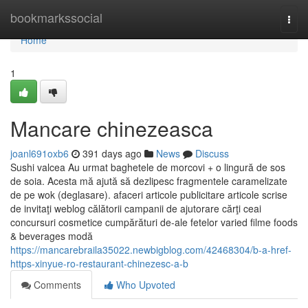
Home
bookmarkssocial
Togg
navi
Home
1
Mancare chinezeasca
joanl691oxb6
391 days ago
News
Discuss
Sushi valcea Au urmat baghetele de morcovi + o lingură de sos
de soia. Acesta mă ajută să dezlipesc fragmentele caramelizate
de pe wok (deglasare). afaceri articole publicitare articole scrise
de invitaţi weblog călătorii campanii de ajutorare cărţi ceai
concursuri cosmetice cumpărături de-ale fetelor varied filme foods
& beverages modă
https://mancarebraila35022.newbigblog.com/42468304/b-a-href-
https-xinyue-ro-restaurant-chinezesc-a-b
Comments
Who Upvoted