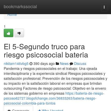
Home
bookmarkssocial
Togg
navi
Home
1
El 5-Segundo truco para
riesgo psicosocial bateria
nikitam146vbg5
390 days ago
News
Discuss
Pandemia y riesgos psicosociales en el trabajo: Una ojeada
interdisciplinaria y la experiencia sindical Riesgos psicosociales y
satisfacción profesional: Prevención de los riesgos psicosociales y
su impacto en la satisfacción laboral en empresas que brindan
outsourcing Factores de riesgo psicosocial: Objetivo en la envero
de los sistemas gobierno en empresas
https://bateria-de-riesgo-
psicoso62727.blogofchange.com/36833263/bateria-riesgo-
psicosocial-colombia-para-tontos
Comments
Who Upvoted