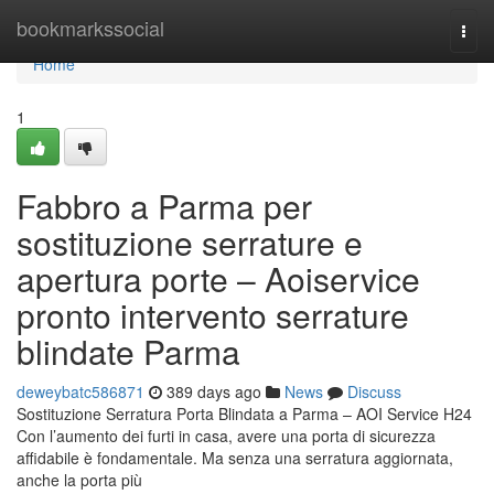
Home
bookmarkssocial
Togg
navi
Home
1
Fabbro a Parma per
sostituzione serrature e
apertura porte – Aoiservice
pronto intervento serrature
blindate Parma
deweybatc586871
389 days ago
News
Discuss
Sostituzione Serratura Porta Blindata a Parma – AOI Service H24
Con l’aumento dei furti in casa, avere una porta di sicurezza
affidabile è fondamentale. Ma senza una serratura aggiornata,
anche la porta più