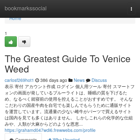
Home
bookmarkssocial
Togg
navi
Home
1
The Greatest Guide To Venice
Weed
carlosf269hot1
386 days ago
News
Discuss
表示 寄付 アカウント作成 ログイン 個人用ツール 寄付 スマートフ
ォンの画面が発しているブルーライトは、睡眠の質を下げるた
め、なるべく就寝前の使用を控えることがおすすめです。 そんな
こだわりの国産牛肉を自宅でも楽しんでもらうために通販サイト
を運営しています。流通量の少ない雌牛がパーツで買えるサイト
は国内を見ても多くはありません。 しかしこれらの化学的な仕組
みや、人類が大麻からどのような恩恵...
https://grahamd047wdi6.frewwebs.com/profile
Comments
Who Upvoted