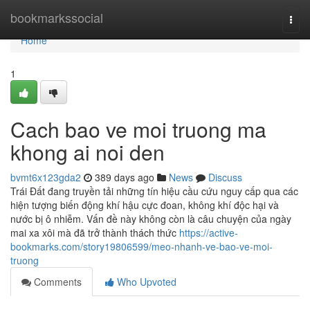
Home
bookmarkssocial
Togg
navi
Home
1
Cach bao ve moi truong ma
khong ai noi den
bvmt6x123gda2
389 days ago
News
Discuss
Trái Đất đang truyền tải những tín hiệu cầu cứu nguy cấp qua các
hiện tượng biến động khí hậu cực đoan, không khí độc hại và
nước bị ô nhiễm. Vấn đề này không còn là câu chuyện của ngày
mai xa xôi mà đã trở thành thách thức
https://active-
bookmarks.com/story19806599/meo-nhanh-ve-bao-ve-moi-
truong
Comments
Who Upvoted