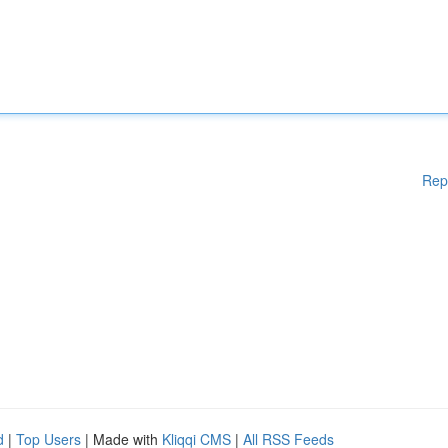
Rep
d
|
Top Users
| Made with
Kliqqi CMS
|
All RSS Feeds