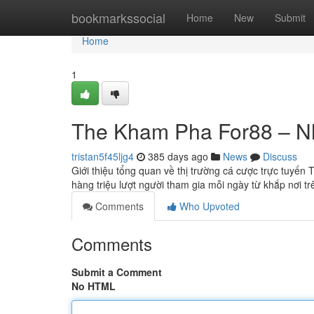
Home
bookmarkssocial
Home
New
Submit
Home
1
The Kham Pha For88 – Nh
tristan5f45ljg4
385 days ago
News
Discuss
Giới thiệu tổng quan về thị trường cá cược trực tuyến
hàng triệu lượt người tham gia mỗi ngày từ khắp nơi tr
Comments
Who Upvoted
Comments
Submit a Comment
No HTML