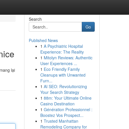
Search
Go
Published News
1
A Psychiatric Hospital
nice
Experience: The Reality
1
Mitolyn Reviews: Authentic
User Experiences ...
1
Eco Friendly Family
 mang lại
Cleanups with Unwanted
Furn...
1
AI SEO: Revolutionizing
Your Search Strategy
1
88m: Your Ultimate Online
Casino Destination
1
Génération Professionnel :
Boostez Vos Prospect...
1
Trusted Manhattan
Remodeling Company for