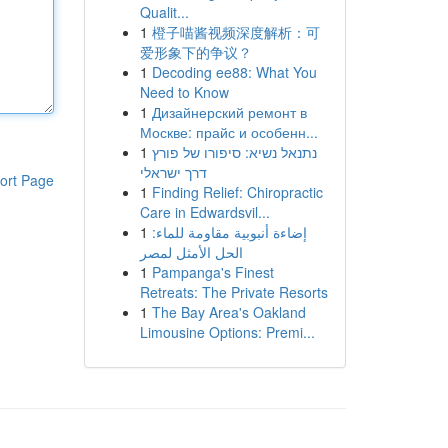
Qualit...
1
橙子喵酱视频深度解析：可
爱形象下的争议？
1
Decoding ee88: What You
Need to Know
1
Дизайнерский ремонт в
Москве: прайс и особенн...
1
נתנאל נשיא: סיפורו של פורץ
דרך ישראלי
ort Page
1
Finding Relief: Chiropractic
Care in Edwardsvil...
1
إضاءة أنبوبية مقاومة للماء:
الحل الأمثل لمصر
1
Pampanga's Finest
Retreats: The Private Resorts
1
The Bay Area's Oakland
Limousine Options: Premi...