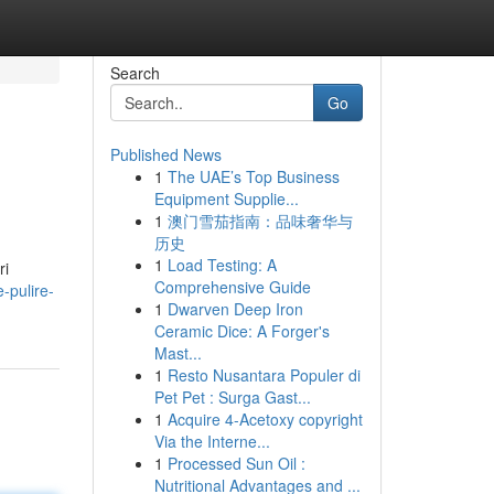
Search
Go
Published News
1
The UAE’s Top Business
Equipment Supplie...
1
澳门雪茄指南：品味奢华与
历史
1
Load Testing: A
ri
Comprehensive Guide
-pulire-
1
Dwarven Deep Iron
Ceramic Dice: A Forger's
Mast...
1
Resto Nusantara Populer di
Pet Pet : Surga Gast...
1
Acquire 4-Acetoxy copyright
Via the Interne...
1
Processed Sun Oil :
Nutritional Advantages and ...