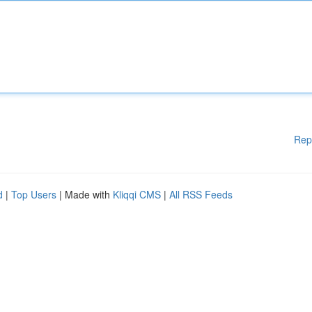
Rep
d
|
Top Users
| Made with
Kliqqi CMS
|
All RSS Feeds