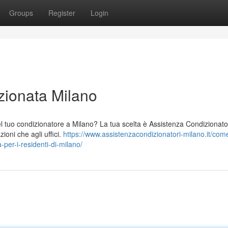
Groups
Register
Login
zionata Milano
l tuo condizionatore a Milano? La tua scelta è Assistenza Condizionato
zioni che agli uffici.
https://www.assistenzacondizionatori-milano.it/come
-per-i-residenti-di-milano/