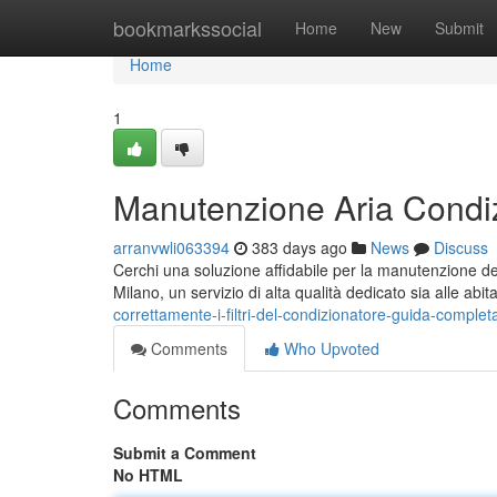
Home
bookmarkssocial
Home
New
Submit
Home
1
Manutenzione Aria Condi
arranvwli063394
383 days ago
News
Discuss
Cerchi una soluzione affidabile per la manutenzione de
Milano, un servizio di alta qualità dedicato sia alle abita
correttamente-i-filtri-del-condizionatore-guida-completa
Comments
Who Upvoted
Comments
Submit a Comment
No HTML