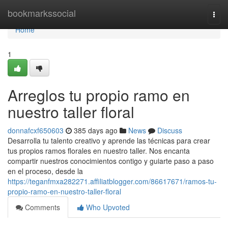
Home
bookmarkssocial
Togg
navi
Home
1
Arreglos tu propio ramo en
nuestro taller floral
donnafcxf650603
385 days ago
News
Discuss
Desarrolla tu talento creativo y aprende las técnicas para crear
tus propios ramos florales en nuestro taller. Nos encanta
compartir nuestros conocimientos contigo y guiarte paso a paso
en el proceso, desde la
https://teganfmxa282271.affiliatblogger.com/86617671/ramos-tu-
propio-ramo-en-nuestro-taller-floral
Comments
Who Upvoted