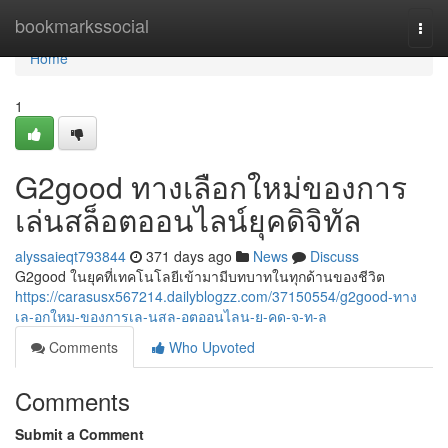
Home
bookmarkssocial
Togg
navi
Home
1
G2good ทางเลือกใหม่ของการ
เล่นสล็อตออนไลน์ยุคดิจิทัล
alyssaieqt793844
371 days ago
News
Discuss
G2good ในยุคที่เทคโนโลยีเข้ามามีบทบาทในทุกด้านของชีวิต
https://carasusx567214.dailyblogzz.com/37150554/g2good-ทาง
เล-อกใหม-ของการเล-นสล-อตออนไลน-ย-คด-จ-ท-ล
Comments
Who Upvoted
Comments
Submit a Comment