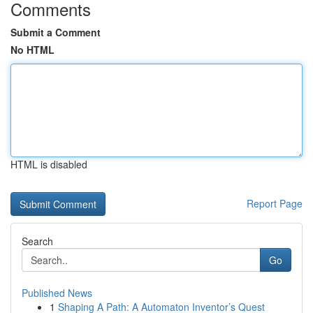
Comments
Submit a Comment
No HTML
HTML is disabled
Report Page
Search
Go
Published News
1
Shaping A Path: A Automaton Inventor’s Quest