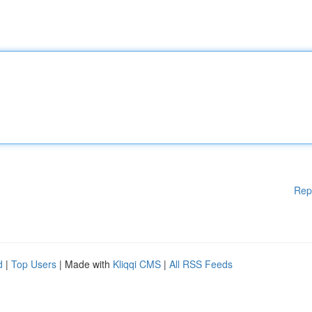
Rep
d
|
Top Users
| Made with
Kliqqi CMS
|
All RSS Feeds