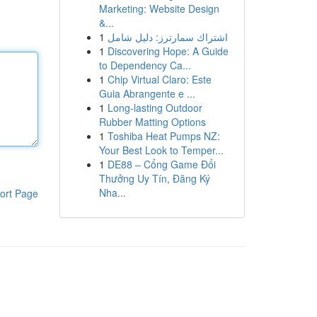
Marketing: Website Design
&...
1
اشتراك سمارترز: دليل شامل
1
Discovering Hope: A Guide
to Dependency Ca...
1
Chip Virtual Claro: Este
Guia Abrangente e ...
1
Long-lasting Outdoor
Rubber Matting Options
1
Toshiba Heat Pumps NZ:
Your Best Look to Temper...
1
DE88 – Cổng Game Đổi
Thưởng Uy Tín, Đăng Ký
Nha...
ort Page