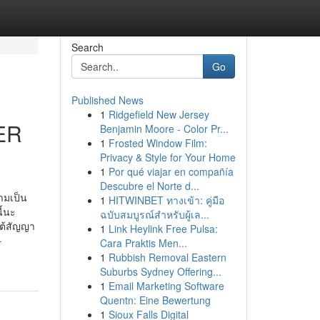
Search
Go
Published News
1
Ridgefield New Jersey
ER
Benjamin Moore - Color Pr...
1
Frosted Window Film:
Privacy & Style for Your Home
1
Por qué viajar en compañía
Descubre el Norte d...
ามเป็น
1
HITWINBET ทางเข้า: คู่มือ
ี้นะ
ฉบับสมบูรณ์สำหรับผู้เล...
ใต้สัญญา
1
Link Heylink Free Pulsa:
-
Cara Praktis Men...
1
Rubbish Removal Eastern
Suburbs Sydney Offering...
1
Email Marketing Software
Quentn: Eine Bewertung
1
Sioux Falls Digital