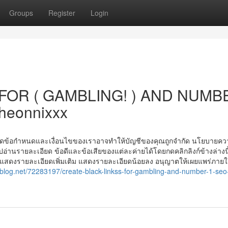
Groups
Register
Login
FOR ( GAMBLING! ) AND NUMB
heonnixxx
มิดข้อกำหนดและเงื่อนไขของเราอาจทำให้บัญชีของคุณถูกจำกัด นโยบายคว
ปอ่านรายละเอียด ข้อดีและข้อเสียของแต่ละค่ายได้โดยกดคลิกลิงก์ข้างล่างน
แสดงรายละเอียดเพิ่มเติม แสดงรายละเอียดน้อยลง อนุญาตให้เผยแพร่ภาย
blog.net/72283197/create-black-linkss-for-gambling-and-number-1-seo