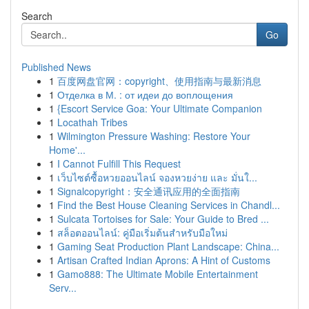
Search
Go
Published News
1
百度网盘官网：copyright、使用指南与最新消息
1
Отделка в М. : от идеи до воплощения
1
{Escort Service Goa: Your Ultimate Companion
1
Locathah Tribes
1
Wilmington Pressure Washing: Restore Your
Home'...
1
I Cannot Fulfill This Request
1
เว็บไซต์ซื้อหวยออนไลน์ จองหวยง่าย และ มั่นใ...
1
Signalcopyright：安全通讯应用的全面指南
1
Find the Best House Cleaning Services in Chandl...
1
Sulcata Tortoises for Sale: Your Guide to Bred ...
1
สล็อตออนไลน์: คู่มือเริ่มต้นสำหรับมือใหม่
1
Gaming Seat Production Plant Landscape: China...
1
Artisan Crafted Indian Aprons: A Hint of Customs
1
Gamo888: The Ultimate Mobile Entertainment
Serv...