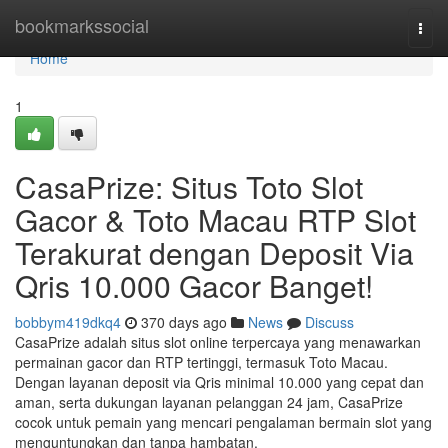
Home
bookmarkssocial
Togg
navi
Home
1
CasaPrize: Situs Toto Slot
Gacor & Toto Macau RTP Slot
Terakurat dengan Deposit Via
Qris 10.000 Gacor Banget!
bobbym419dkq4
370 days ago
News
Discuss
CasaPrize adalah situs slot online terpercaya yang menawarkan
permainan gacor dan RTP tertinggi, termasuk Toto Macau.
Dengan layanan deposit via Qris minimal 10.000 yang cepat dan
aman, serta dukungan layanan pelanggan 24 jam, CasaPrize
cocok untuk pemain yang mencari pengalaman bermain slot yang
menguntungkan dan tanpa hambatan.