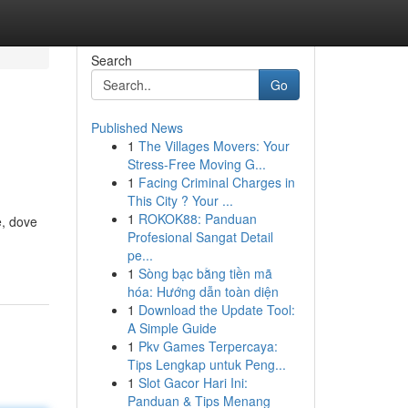
Search
Go
Published News
1
The Villages Movers: Your
Stress-Free Moving G...
1
Facing Criminal Charges in
This City ? Your ...
1
ROKOK88: Panduan
e, dove
Profesional Sangat Detail
pe...
1
Sòng bạc bằng tiền mã
hóa: Hướng dẫn toàn diện
1
Download the Update Tool:
A Simple Guide
1
Pkv Games Terpercaya:
Tips Lengkap untuk Peng...
1
Slot Gacor Hari Ini:
Panduan & Tips Menang