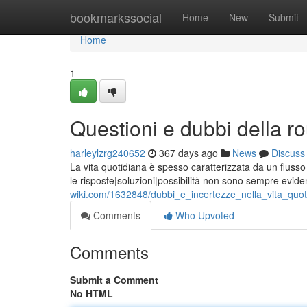
Home
bookmarkssocial
Home
New
Submit
Home
1
Questioni e dubbi della ro
harleylzrg240652
367 days ago
News
Discuss
La vita quotidiana è spesso caratterizzata da un flusso
le risposte|soluzioni|possibilità non sono sempre eviden
wiki.com/1632848/dubbi_e_incertezze_nella_vita_quot
Comments
Who Upvoted
Comments
Submit a Comment
No HTML