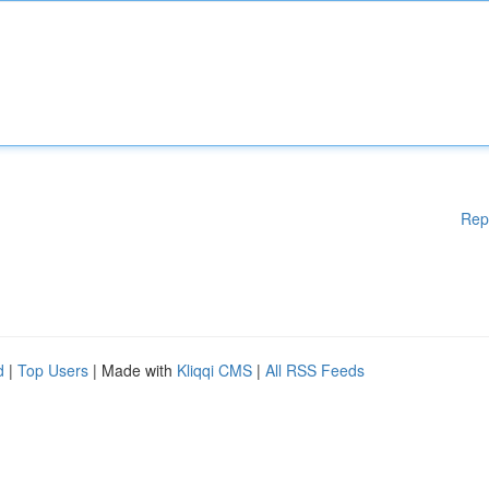
Rep
d
|
Top Users
| Made with
Kliqqi CMS
|
All RSS Feeds