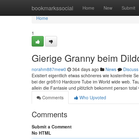
Home
bookmarkssocial
Home
New
Submit
Home
1
Gierige Granny beim Dild
norahm887mew0
364 days ago
News
Discuss
Existiert eigentlich etwas schöneres wie kostenfreie S
bei der größ10 Hardcore Tube im World wide web. Tau
allein die Fantasie und plötzlich bekommt person tot
Comments
Who Upvoted
Comments
Submit a Comment
No HTML