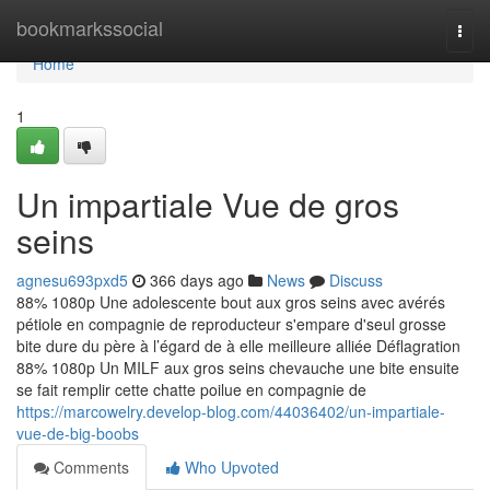
Home
bookmarkssocial
Togg
navi
Home
1
Un impartiale Vue de gros
seins
agnesu693pxd5
366 days ago
News
Discuss
88% 1080p Une adolescente bout aux gros seins avec avérés
pétiole en compagnie de reproducteur s'empare d'seul grosse
bite dure du père à l’égard de à elle meilleure alliée Déflagration
88% 1080p Un MILF aux gros seins chevauche une bite ensuite
se fait remplir cette chatte poilue en compagnie de
https://marcowelry.develop-blog.com/44036402/un-impartiale-
vue-de-big-boobs
Comments
Who Upvoted