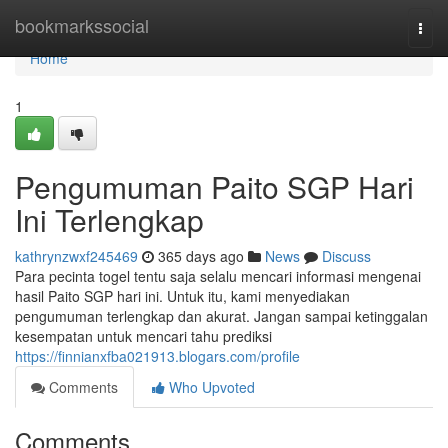
Home
bookmarkssocial
Togg
navi
Home
1
Pengumuman Paito SGP Hari
Ini Terlengkap
kathrynzwxf245469
365 days ago
News
Discuss
Para pecinta togel tentu saja selalu mencari informasi mengenai
hasil Paito SGP hari ini. Untuk itu, kami menyediakan
pengumuman terlengkap dan akurat. Jangan sampai ketinggalan
kesempatan untuk mencari tahu prediksi
https://finnianxfba021913.blogars.com/profile
Comments
Who Upvoted
Comments