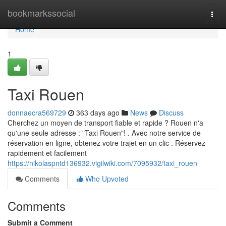
Home
bookmarkssocial
Togg
navi
Home
1
Taxi Rouen
donnaecra569729
363 days ago
News
Discuss
Cherchez un moyen de transport fiable et rapide ? Rouen n'a
qu'une seule adresse : "Taxi Rouen"! . Avec notre service de
réservation en ligne, obtenez votre trajet en un clic . Réservez
rapidement et facilement
https://nikolaspntd136932.vigilwiki.com/7095932/taxi_rouen
Comments
Who Upvoted
Comments
Submit a Comment