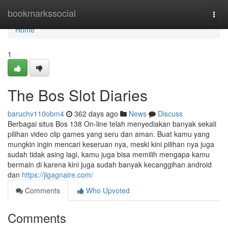
Home
bookmarkssocial
Togg
navi
Home
1
The Bos Slot Diaries
baruchv110obm4
362 days ago
News
Discuss
Berbagai situs Bos 138 On-line telah menyediakan banyak sekali
pilihan video clip games yang seru dan aman. Buat kamu yang
mungkin ingin mencari keseruan nya, meski kini pilihan nya juga
sudah tidak asing lagi, kamu juga bisa memilih mengapa kamu
bermain di karena kini juga sudah banyak kecanggihan android
dan
https://jlgagnaire.com/
Comments
Who Upvoted
Comments