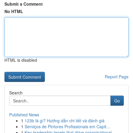
Submit a Comment
No HTML
HTML is disabled
Report Page
Search
Go
Published News
1
123b là gì? Hướng dẫn chi tiết và đánh giá
1
Serviços de Pintores Profissionais em Capit...
1
Key leadership tenets that drive organisational...