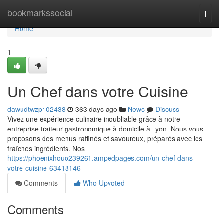
Home
bookmarkssocial
Togg
navi
Home
1
Un Chef dans votre Cuisine
dawudtwzp102438
363 days ago
News
Discuss
Vivez une expérience culinaire inoubliable grâce à notre
entreprise traiteur gastronomique à domicile à Lyon. Nous vous
proposons des menus raffinés et savoureux, préparés avec les
fraîches ingrédients. Nos
https://phoenixhouo239261.ampedpages.com/un-chef-dans-
votre-cuisine-63418146
Comments
Who Upvoted
Comments