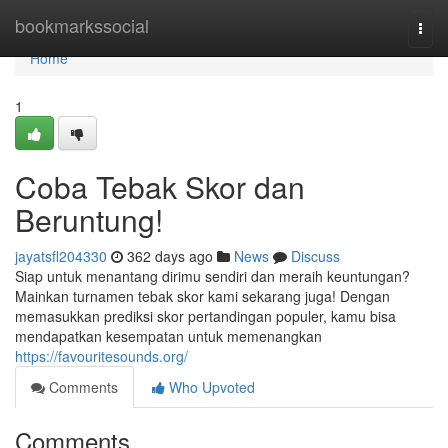
Home
bookmarkssocial
Togg
navi
Home
1
Coba Tebak Skor dan
Beruntung!
jayatsfl204330
362 days ago
News
Discuss
Siap untuk menantang dirimu sendiri dan meraih keuntungan?
Mainkan turnamen tebak skor kami sekarang juga! Dengan
memasukkan prediksi skor pertandingan populer, kamu bisa
mendapatkan kesempatan untuk memenangkan
https://favouritesounds.org/
Comments
Who Upvoted
Comments