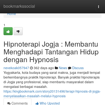
Home
bookmarkssocial
Togg
navi
Home
1
Hipnoterapi Jogja : Membantu
Menghadapi Tantangan Hidup
dengan Hypnosis
nevekoak057947
362 days ago
News
Discuss
Yogyakarta, kota budaya yang sarat makna, juga menjadi tempat
berkembangnya praktik hipnoterapi. Banyak praktisi hipnoterapis
di Jogja yang profesional, siap membantu masyarakat dalam
mengatasi berbagai masalah.
https://kingbookmark.com/story20131496/terapi-hipnosis-di-jogja-
menyelasaikan-masalah-melalui-hypnosis
Comments
Who Upvoted