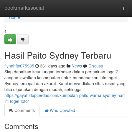
Home
bookmarkssocial
Togg
navi
Home
1
Hasil Paito Sydney Terbaru
flynnhfty675985
361 days ago
News
Discuss
Siap dapatkan keuntungan terbesar dalam permainan togel?
Jangan lewatkan kesempatan untuk mendapatkan info togel
Sydney tercepat dan akurat. Kami menyediakan situs resmi yang
bisa digunakan dengan mudah, sehingga
https://gayahidupcerdas.com/kumpulan-paito-warna-sydney-hari-
ini-togel-toto/
Comments
Who Upvoted
Comments