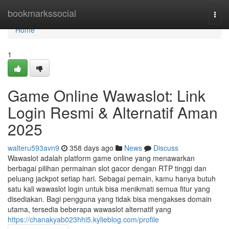
Home
bookmarkssocial
Togg
navi
Home
1
Game Online Wawaslot: Link
Login Resmi & Alternatif Aman
2025
walteru593avn9
358 days ago
News
Discuss
Wawaslot adalah platform game online yang menawarkan
berbagai pilihan permainan slot gacor dengan RTP tinggi dan
peluang jackpot setiap hari. Sebagai pemain, kamu hanya butuh
satu kali wawaslot login untuk bisa menikmati semua fitur yang
disediakan. Bagi pengguna yang tidak bisa mengakses domain
utama, tersedia beberapa wawaslot alternatif yang
https://chanakyab023hhi5.kylieblog.com/profile