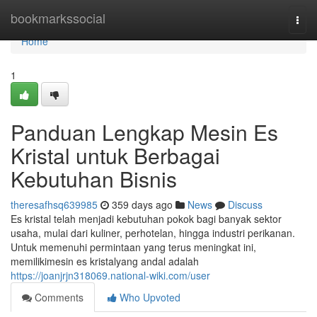
Home
bookmarkssocial
Togg
navi
Home
1
Panduan Lengkap Mesin Es
Kristal untuk Berbagai
Kebutuhan Bisnis
theresafhsq639985
359 days ago
News
Discuss
Es kristal telah menjadi kebutuhan pokok bagi banyak sektor
usaha, mulai dari kuliner, perhotelan, hingga industri perikanan.
Untuk memenuhi permintaan yang terus meningkat ini,
memilikimesin es kristalyang andal adalah
https://joanjrjn318069.national-wiki.com/user
Comments
Who Upvoted