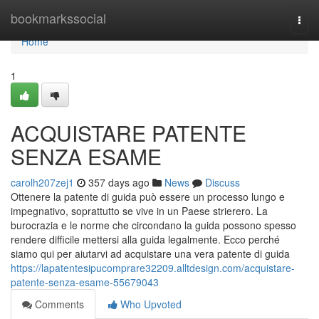
Home
bookmarkssocial
Togg
navi
Home
1
ACQUISTARE PATENTE
SENZA ESAME
carolh207zej1
357 days ago
News
Discuss
Ottenere la patente di guida può essere un processo lungo e
impegnativo, soprattutto se vive in un Paese strierero. La
burocrazia e le norme che circondano la guida possono spesso
rendere difficile mettersi alla guida legalmente. Ecco perché
siamo qui per aiutarvi ad acquistare una vera patente di guida
https://lapatentesipucomprare32209.alltdesign.com/acquistare-
patente-senza-esame-55679043
Comments
Who Upvoted