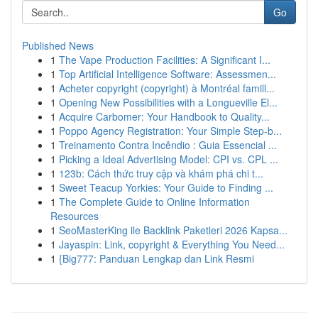
Go
Published News
1
The Vape Production Facilities: A Significant I...
1
Top Artificial Intelligence Software: Assessmen...
1
Acheter copyright (copyright) à Montréal famill...
1
Opening New Possibilities with a Longueville El...
1
Acquire Carbomer: Your Handbook to Quality...
1
Poppo Agency Registration: Your Simple Step-b...
1
Treinamento Contra Incêndio : Guia Essencial ...
1
Picking a Ideal Advertising Model: CPI vs. CPL ...
1
123b: Cách thức truy cập và khám phá chi t...
1
Sweet Teacup Yorkies: Your Guide to Finding ...
1
The Complete Guide to Online Information
Resources
1
SeoMasterKing ile Backlink Paketleri 2026 Kapsa...
1
Jayaspin: Link, copyright & Everything You Need...
1
{Big777: Panduan Lengkap dan Link Resmi