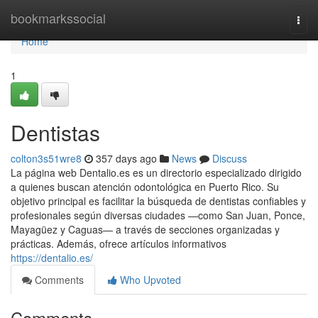
Home
bookmarkssocial
Togg
navi
Home
1
Dentistas
colton3s51wre8
357 days ago
News
Discuss
La página web Dentalio.es es un directorio especializado dirigido
a quienes buscan atención odontológica en Puerto Rico. Su
objetivo principal es facilitar la búsqueda de dentistas confiables y
profesionales según diversas ciudades —como San Juan, Ponce,
Mayagüez y Caguas— a través de secciones organizadas y
prácticas. Además, ofrece artículos informativos
https://dentalio.es/
Comments
Who Upvoted
Comments