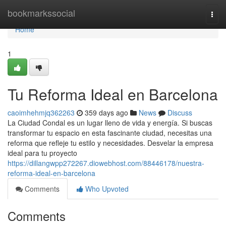
Home
bookmarkssocial
Togg
navi
Home
1
Tu Reforma Ideal en Barcelona
caoimhehmjq362263
359 days ago
News
Discuss
La Ciudad Condal es un lugar lleno de vida y energía. Si buscas
transformar tu espacio en esta fascinante ciudad, necesitas una
reforma que refleje tu estilo y necesidades. Desvelar la empresa
ideal para tu proyecto
https://dillangwpp272267.diowebhost.com/88446178/nuestra-
reforma-ideal-en-barcelona
Comments
Who Upvoted
Comments