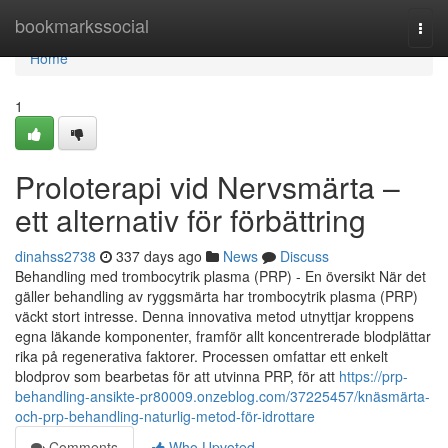
Home
bookmarkssocial
Togg
navi
Home
1
Proloterapi vid Nervsmärta –
ett alternativ för förbättring
dinahss2738
337 days ago
News
Discuss
Behandling med trombocytrik plasma (PRP) - En översikt När det
gäller behandling av ryggsmärta har trombocytrik plasma (PRP)
väckt stort intresse. Denna innovativa metod utnyttjar kroppens
egna läkande komponenter, framför allt koncentrerade blodplättar
rika på regenerativa faktorer. Processen omfattar ett enkelt
blodprov som bearbetas för att utvinna PRP, för att
https://prp-
behandling-ansikte-pr80009.onzeblog.com/37225457/knäsmärta-
och-prp-behandling-naturlig-metod-för-idrottare
Comments
Who Upvoted