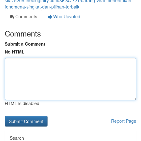
kita75206.theblogfairy.com/36247721/barang-viral-menentukan-
fenomena-singkat-dan-pilihan-terbaik
Comments
Who Upvoted
Comments
Submit a Comment
No HTML
HTML is disabled
Report Page
Search