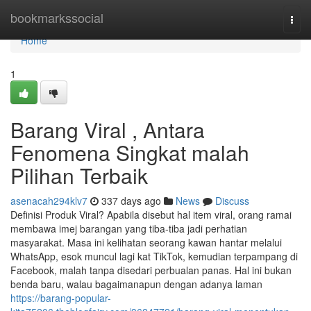
Home
bookmarkssocial
Togg
navi
Home
1
Barang Viral , Antara
Fenomena Singkat malah
Pilihan Terbaik
asenacah294klv7
337 days ago
News
Discuss
Definisi Produk Viral? Apabila disebut hal item viral, orang ramai
membawa imej barangan yang tiba-tiba jadi perhatian
masyarakat. Masa ini kelihatan seorang kawan hantar melalui
WhatsApp, esok muncul lagi kat TikTok, kemudian terpampang di
Facebook, malah tanpa disedari perbualan panas. Hal ini bukan
benda baru, walau bagaimanapun dengan adanya laman
https://barang-popular-