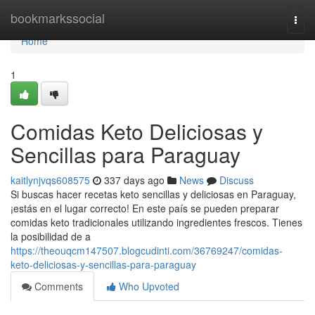
Home
bookmarkssocial
Togg
navi
Home
1
Comidas Keto Deliciosas y
Sencillas para Paraguay
kaitlynjvqs608575
337 days ago
News
Discuss
Si buscas hacer recetas keto sencillas y deliciosas en Paraguay,
¡estás en el lugar correcto! En este país se pueden preparar
comidas keto tradicionales utilizando ingredientes frescos. Tienes
la posibilidad de a
https://theouqcm147507.blogcudinti.com/36769247/comidas-
keto-deliciosas-y-sencillas-para-paraguay
Comments
Who Upvoted