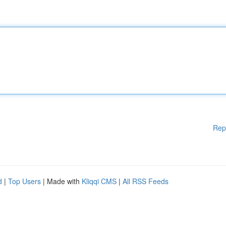
Rep
d
|
Top Users
| Made with
Kliqqi CMS
|
All RSS Feeds