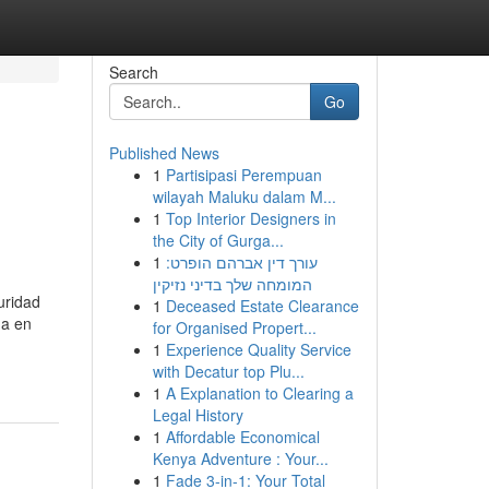
Search
Go
Published News
1
Partisipasi Perempuan
wilayah Maluku dalam M...
1
Top Interior Designers in
the City of Gurga...
1
עורך דין אברהם הופרט:
המומחה שלך בדיני נזיקין
uridad
1
Deceased Estate Clearance
ga en
for Organised Propert...
1
Experience Quality Service
with Decatur top Plu...
1
A Explanation to Clearing a
Legal History
1
Affordable Economical
Kenya Adventure : Your...
1
Fade 3-in-1: Your Total