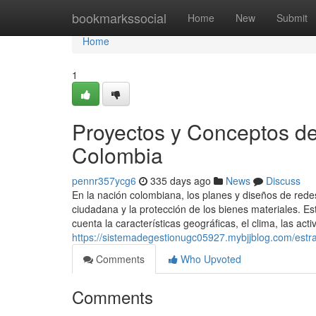
Home
bookmarkssocial
Home
New
Submit
Home
1
Proyectos y Conceptos d
Colombia
pennr357ycg6
335 days ago
News
Discuss
En la nación colombiana, los planes y diseños de rede
ciudadana y la protección de los bienes materiales. E
cuenta la características geográficas, el clima, las ac
https://sistemadegestionugc05927.mybjjblog.com/estr
Comments
Who Upvoted
Comments