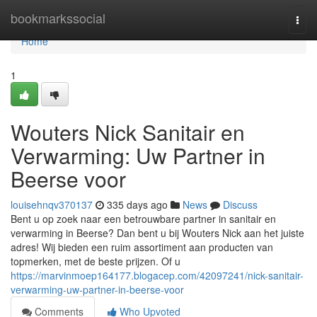
Home
bookmarkssocial
Togg
navi
Home
1
Wouters Nick Sanitair en
Verwarming: Uw Partner in
Beerse voor
louisehnqv370137
335 days ago
News
Discuss
Bent u op zoek naar een betrouwbare partner in sanitair en
verwarming in Beerse? Dan bent u bij Wouters Nick aan het juiste
adres! Wij bieden een ruim assortiment aan producten van
topmerken, met de beste prijzen. Of u
https://marvinmoep164177.blogacep.com/42097241/nick-sanitair-
verwarming-uw-partner-in-beerse-voor
Comments
Who Upvoted