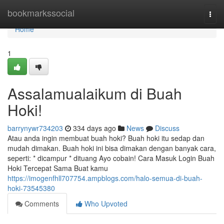
Home
bookmarkssocial
Togg
navi
Home
1
Assalamualaikum di Buah
Hoki!
barrynywr734203
334 days ago
News
Discuss
Atau anda ingin membuat buah hoki? Buah hoki itu sedap dan
mudah dimakan. Buah hoki ini bisa dimakan dengan banyak cara,
seperti: * dicampur * dituang Ayo cobain! Cara Masuk Login Buah
Hoki Tercepat Sama Buat kamu
https://imogenfhll707754.ampblogs.com/halo-semua-di-buah-
hoki-73545380
Comments
Who Upvoted