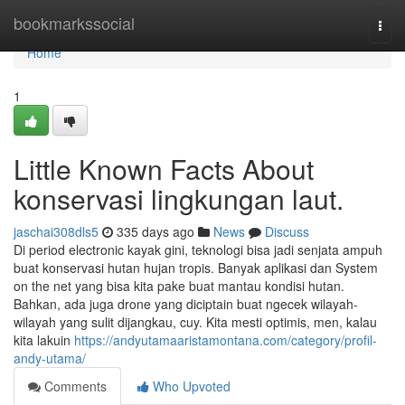
Home
bookmarkssocial
Togg
navi
Home
1
Little Known Facts About
konservasi lingkungan laut.
jaschai308dls5
335 days ago
News
Discuss
Di period electronic kayak gini, teknologi bisa jadi senjata ampuh
buat konservasi hutan hujan tropis. Banyak aplikasi dan System
on the net yang bisa kita pake buat mantau kondisi hutan.
Bahkan, ada juga drone yang diciptain buat ngecek wilayah-
wilayah yang sulit dijangkau, cuy. Kita mesti optimis, men, kalau
kita lakuin
https://andyutamaaristamontana.com/category/profil-
andy-utama/
Comments
Who Upvoted